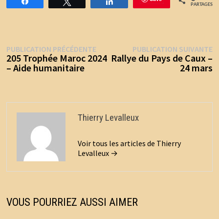
Partagez
Tweetez
Partagez
PARTAGES
Publication
P
Navigation
PUBLICATION PRÉCÉDENTE
PUBLICATION SUIVANTE
précédente :
s
205 Trophée Maroc 2024
Rallye du Pays de Caux –
de
– Aide humanitaire
24 mars
l’article
Thierry Levalleux
Voir tous les articles de Thierry
Levalleux →
VOUS POURRIEZ AUSSI AIMER