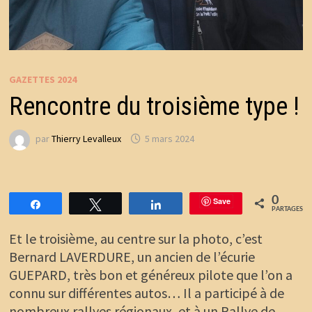
GAZETTES 2024
Rencontre du troisième type !
par
Thierry Levalleux
5 mars 2024
0
Save
Partagez
Tweetez
Partagez
PARTAGES
Et le troisième, au centre sur la photo, c’est
Bernard LAVERDURE, un ancien de l’écurie
GUEPARD, très bon et généreux pilote que l’on a
connu sur différentes autos… Il a participé à de
nombreux rallyes régionaux, et à un Rallye de