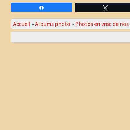
Partagez
Tweetez
Accueil
»
Albums photo
»
Photos en vrac de no