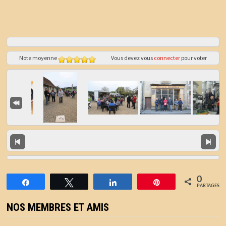
Note moyenne
Vous devez vous
connecter
pour voter
0
Partagez
Tweetez
Partagez
Épingle
PARTAGES
NOS MEMBRES ET AMIS