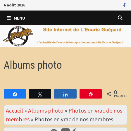
Passer
6 août 2026
au
contenu
MENU
Albums photo
0
Partagez
Tweetez
Partagez
Épingle
PARTAGES
Accueil
»
Albums photo
»
Photos en vrac de nos
membres
»
Photos en vrac de nos membres