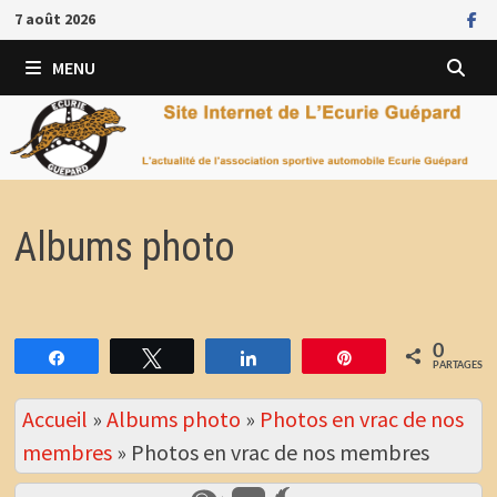
Passer
7 août 2026
au
contenu
MENU
Albums photo
0
Partagez
Tweetez
Partagez
Épingle
PARTAGES
Accueil
»
Albums photo
»
Photos en vrac de nos
membres
»
Photos en vrac de nos membres