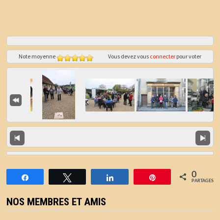
Note moyenne
Vous devez vous
connecter
pour voter
0
Partagez
Tweetez
Partagez
Épingle
PARTAGES
NOS MEMBRES ET AMIS