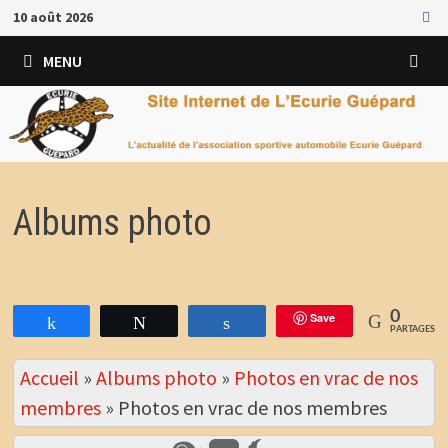
Passer
10 août 2026
au
contenu
MENU
Albums photo
0
Save
Partagez
Tweetez
Partagez
PARTAGES
Accueil
»
Albums photo
»
Photos en vrac de nos
membres
»
Photos en vrac de nos membres