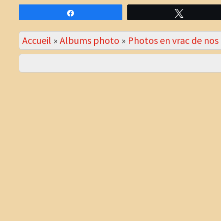
Partagez
Tweetez
Accueil
»
Albums photo
»
Photos en vrac de no