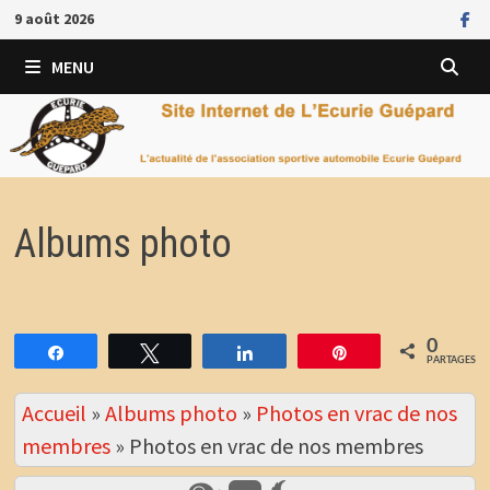
Passer
9 août 2026
au
contenu
MENU
Albums photo
0
Partagez
Tweetez
Partagez
Épingle
PARTAGES
Accueil
»
Albums photo
»
Photos en vrac de nos
membres
»
Photos en vrac de nos membres