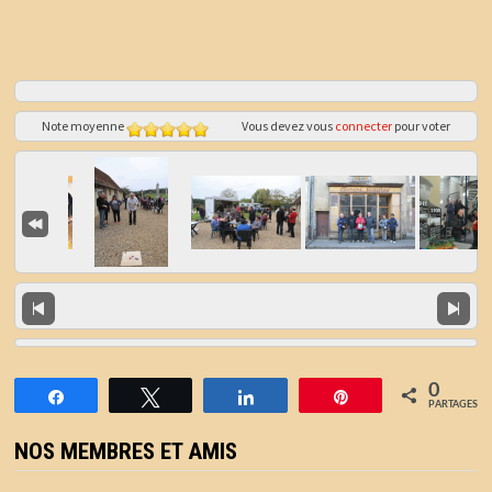
Note moyenne
Vous devez vous
connecter
pour voter
0
Partagez
Tweetez
Partagez
Épingle
PARTAGES
NOS MEMBRES ET AMIS