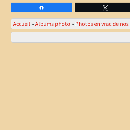
Partagez
Tweetez
Accueil
»
Albums photo
»
Photos en vrac de no