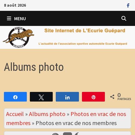
Passer
8 août 2026
au
contenu
MENU
Albums photo
0
Partagez
Tweetez
Partagez
Épingle
PARTAGES
Accueil
»
Albums photo
»
Photos en vrac de nos
membres
»
Photos en vrac de nos membres