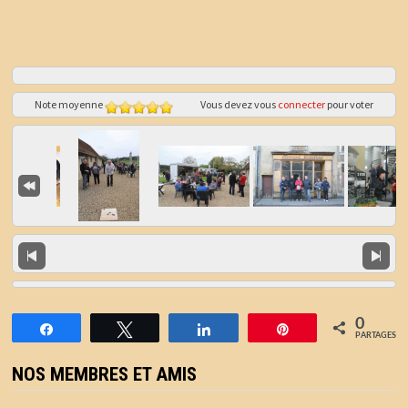
Note moyenne
Vous devez vous
connecter
pour voter
0
Partagez
Tweetez
Partagez
Épingle
PARTAGES
NOS MEMBRES ET AMIS