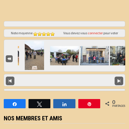
Note moyenne
Vous devez vous
connecter
pour voter
0
Partagez
Tweetez
Partagez
Épingle
PARTAGES
NOS MEMBRES ET AMIS