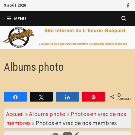
Passer
9 août 2026
au
contenu
MENU
Albums photo
0
Partagez
Tweetez
Partagez
Épingle
PARTAGES
Accueil
»
Albums photo
»
Photos en vrac de nos
membres
»
Photos en vrac de nos membres