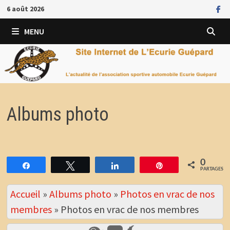
Passer
6 août 2026
au
contenu
MENU
Albums photo
0
Partagez
Tweetez
Partagez
Épingle
PARTAGES
Accueil
»
Albums photo
»
Photos en vrac de nos
membres
»
Photos en vrac de nos membres