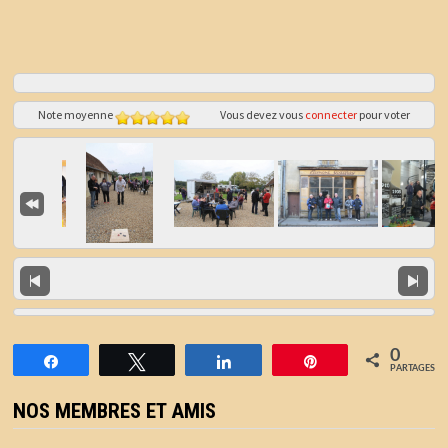
Note moyenne
Vous devez vous
connecter
pour voter
0
Partagez
Tweetez
Partagez
Épingle
PARTAGES
NOS MEMBRES ET AMIS