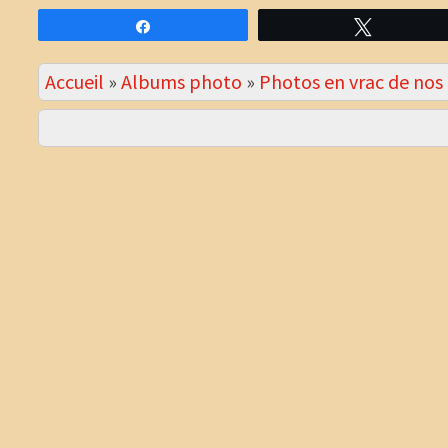
Partagez
Tweetez
Accueil
»
Albums photo
»
Photos en vrac de no