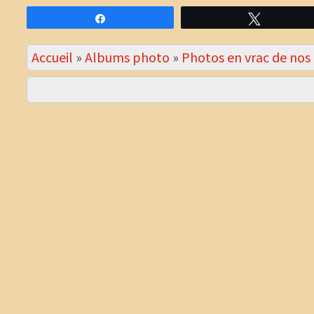
Partagez
Tweetez
Accueil
»
Albums photo
»
Photos en vrac de no