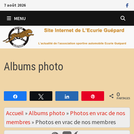
Passer
7 août 2026
au
contenu
MENU
Albums photo
0
Partagez
Tweetez
Partagez
Épingle
PARTAGES
Accueil
»
Albums photo
»
Photos en vrac de nos
membres
»
Photos en vrac de nos membres