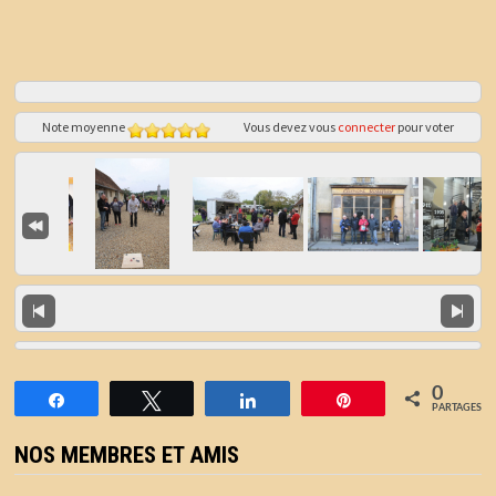
Note moyenne
Vous devez vous
connecter
pour voter
0
Partagez
Tweetez
Partagez
Épingle
PARTAGES
NOS MEMBRES ET AMIS