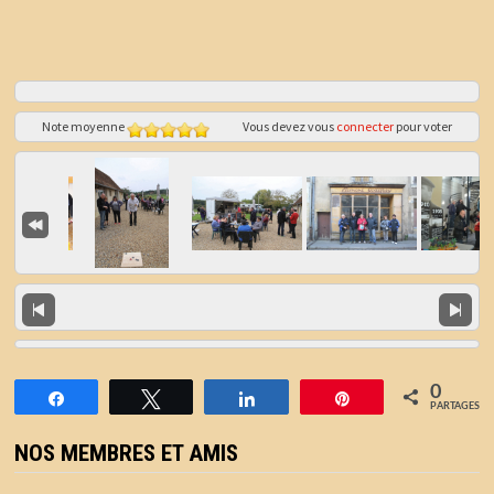
Note moyenne
Vous devez vous
connecter
pour voter
0
Partagez
Tweetez
Partagez
Épingle
PARTAGES
NOS MEMBRES ET AMIS