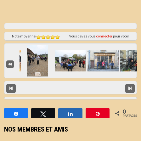
Note moyenne
Vous devez vous
connecter
pour voter
0
Partagez
Tweetez
Partagez
Épingle
PARTAGES
NOS MEMBRES ET AMIS