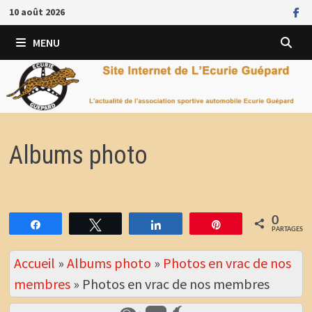
Passer
10 août 2026
au
contenu
MENU
Albums photo
0
Partagez
Tweetez
Partagez
Épingle
PARTAGES
Accueil
»
Albums photo
»
Photos en vrac de nos
membres
»
Photos en vrac de nos membres